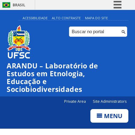
BRASIL
Simplifique!
ACESSIBILIDADE
ALTO CONTRASTE
MAPA DO SITE
Comunica BR
Participe
Acesso à informação
Legislação
ARANDU – Laboratório de
Canais
Estudos em Etnologia,
Educação e
Sociobiodiversidades
Private Area
Site Administrators
MENU