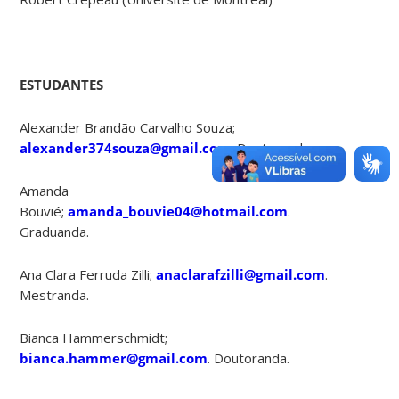
ESTUDANTES
Alexander Brandão Carvalho Souza;
alexander374souza@gmail.com
. Doutorando
Amanda
Bouvié;
amanda_bouvie04@hotmail.com
.
Graduanda.
Ana Clara Ferruda Zilli;
anaclarafzilli@gmail.com
.
Mestranda.
Bianca Hammerschmidt;
bianca.hammer@gmail.com
. Doutoranda.