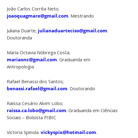
João Carlos Corrêa Neto;
joaoquagmare@gmail.com
. Mestrando
Juliana Duarte;
julianaduarteciso@gmail.com
.
Doutoranda
Maria Octavia Nóbrega Costa;
mariaonc@gmail.com
. Graduanda em
Antropologia
Rafael Benassi dos Santos;
benassi.rafael@gmail.com
. Doutorando
Raíssa Cesário Alvim Lobo;
raissa.ca.lobo@gmail.com
. Graduanda em Ciências
Sociais – Bolsista PIBIC
Victoria Spinola.
vickyspix@hotmail.com
.