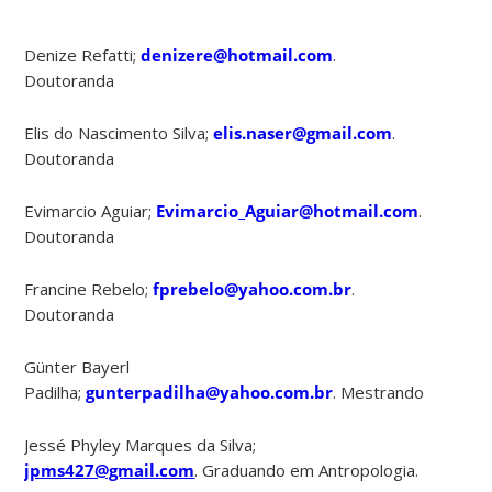
Denize Refatti;
denizere@hotmail.com
.
Doutoranda
Elis do Nascimento Silva;
elis.naser@gmail.com
.
Doutoranda
Evimarcio Aguiar;
Evimarcio_Aguiar@hotmail.com
.
Doutoranda
Francine Rebelo;
fprebelo@yahoo.com.br
.
Doutoranda
Günter Bayerl
Padilha;
gunterpadilha@yahoo.com.br
. Mestrando
Jessé Phyley Marques da Silva;
jpms427@gmail.com
. Graduando em Antropologia.