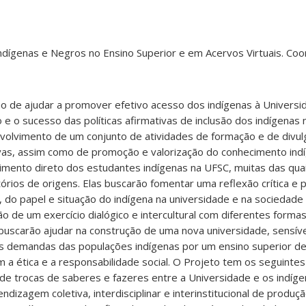
dígenas e Negros no Ensino Superior e em Acervos Virtuais. Co
o de ajudar a promover efetivo acesso dos indígenas à Universi
 e o sucesso das políticas afirmativas de inclusão dos indígenas 
nvolvimento de um conjunto de atividades de formação e de divu
as, assim como de promoção e valorização do conhecimento indí
imento direto dos estudantes indígenas na UFSC, muitas das qua
órios de origens. Elas buscarão fomentar uma reflexão crítica e 
, do papel e situação do indígena na universidade e na sociedade 
ção de um exercício dialógico e intercultural com diferentes form
buscarão ajudar na construção de uma nova universidade, sensíve
as demandas das populações indígenas por um ensino superior de
 ética e a responsabilidade social. O Projeto tem os seguintes 
e trocas de saberes e fazeres entre a Universidade e os indígen
dizagem coletiva, interdisciplinar e interinstitucional de produçã