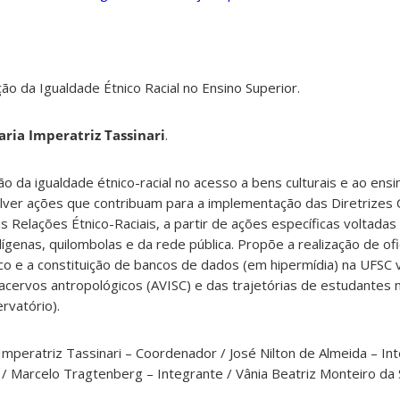
o da Igualdade Étnico Racial no Ensino Superior.
ria Imperatriz Tassinari
.
 da igualdade étnico-racial no acesso a bens culturais e ao ensi
er ações que contribuam para a implementação das Diretrizes C
s Relações Étnico-Raciais, a partir de ações específicas voltadas
ígenas, quilombolas e da rede pública. Propõe a realização de of
o e a constituição de bancos de dados (em hipermídia) na UFSC 
cervos antropológicos (AVISC) e das trajetórias de estudantes 
rvatório).
Imperatriz Tassinari – Coordenador / José Nilton de Almeida – Int
 / Marcelo Tragtenberg – Integrante / Vânia Beatriz Monteiro da S