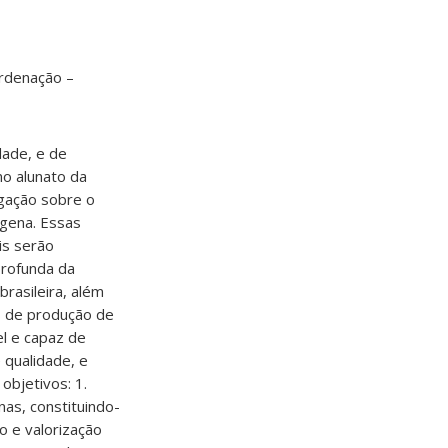
ordenação –
dade, e de
no alunato da
lgação sobre o
gena. Essas
is serão
profunda da
brasileira, além
as de produção de
l e capaz de
 qualidade, e
objetivos: 1.
as, constituindo-
o e valorização