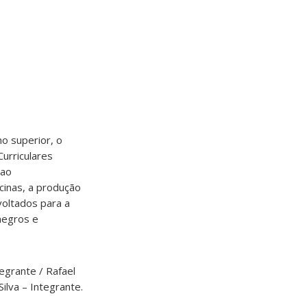
no superior, o
urriculares
 ao
icinas, a produção
voltados para a
negros e
egrante / Rafael
ilva – Integrante.