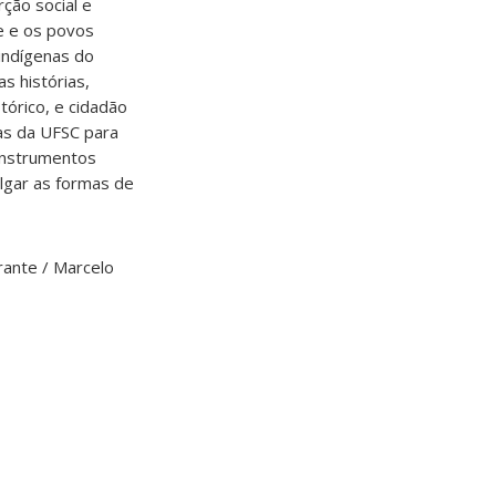
rção social e
de e os povos
indígenas do
s histórias,
tórico, e cidadão
nas da UFSC para
 instrumentos
lgar as formas de
rante / Marcelo