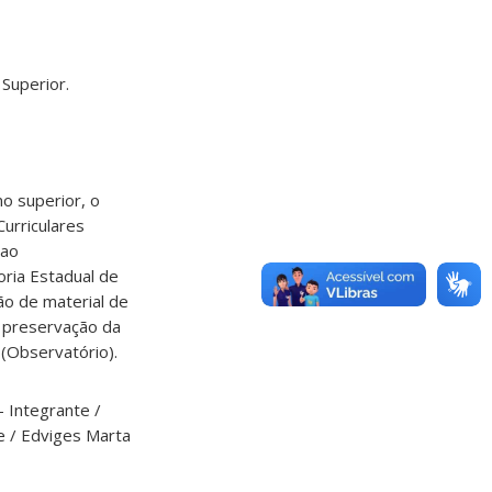
 Superior.
no superior, o
urriculares
 ao
oria Estadual de
ão de material de
a preservação da
 (Observatório).
 Integrante /
te / Edviges Marta