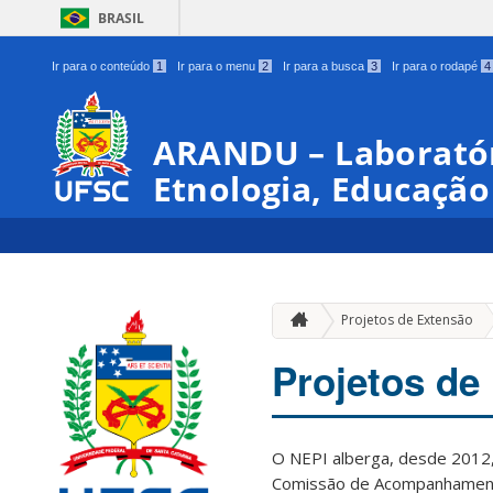
BRASIL
Ir para o conteúdo
1
Ir para o menu
2
Ir para a busca
3
Ir para o rodapé
4
ARANDU – Laboratór
Etnologia, Educação
Projetos de Extensão
Projetos d
O NEPI alberga, desde 2012
Comissão de Acompanhamento