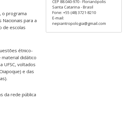
CEP 88.040-970 - Florianópolis
Santa Catarina - Brasil
Fone: +55 (48) 3721-8210
r, o programa
E-mail:
 Nacionais para a
nepiantropologia@gmail.com
to de escolas
questões étnico-
 material didático
na UFSC, voltados
Oiapoque) e das
as).
s da rede pública