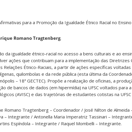
irmativas para a Promoção da Igualdade Étnico Racial no Ensino
rique Romano Tragtenberg
.
 da igualdade étnico-racial no acesso a bens culturais e ao ensi
er ações que contribuam para a implementação das Diretrizes C
s Relações Étnico-Raciais, a partir de ações específicas voltadas
dígenas, quilombolas e da rede pública (esta última da Coordenad
nópolis – 18ª GECTEC). Propõe a realização de oficinas, a produç
ição de bancos de dados (em hipermídia) na UFSC voltados para 
gicos (AVISC) e das trajetórias de estudantes cotistas na UFSC
ue Romano Tragtenberg – Coordenador / José Nilton de Almeida –
va – Integrante / Antonella Maria Imperatriz Tassinari – Integran
artins Espíndola – Integrante / Raquel Mombelli – Integrante.