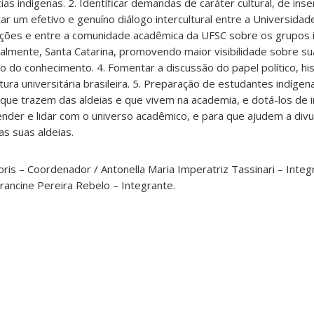
s indígenas. 2. Identificar demandas de caráter cultural, de inse
tar um efetivo e genuíno diálogo intercultural entre a Universida
rmações e entre a comunidade acadêmica da UFSC sobre os grupos 
ialmente, Santa Catarina, promovendo maior visibilidade sobre sua
 do conhecimento. 4. Fomentar a discussão do papel político, his
tura universitária brasileira. 5. Preparação de estudantes indíge
 que trazem das aldeias e que vivem na academia, e dotá-los de
der e lidar com o universo acadêmico, e para que ajudem a divu
as suas aldeias.
oris – Coordenador / Antonella Maria Imperatriz Tassinari – Integ
rancine Pereira Rebelo – Integrante.