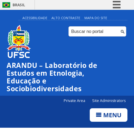
BRASIL
Simplifique!
ACESSIBILIDADE
ALTO CONTRASTE
MAPA DO SITE
Comunica BR
Participe
Acesso à informação
Legislação
ARANDU – Laboratório de
Canais
Estudos em Etnologia,
Educação e
Sociobiodiversidades
Private Area
Site Administrators
MENU