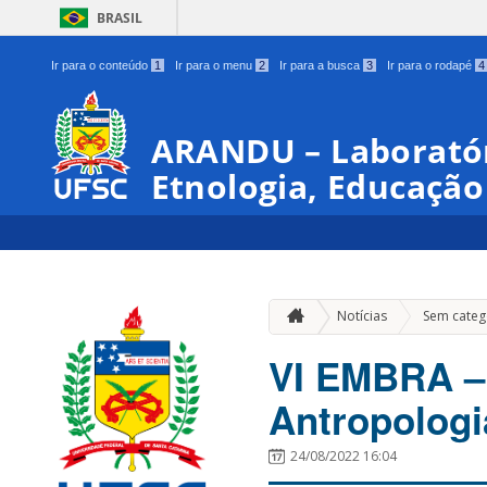
BRASIL
Ir para o conteúdo
1
Ir para o menu
2
Ir para a busca
3
Ir para o rodapé
4
ARANDU – Laboratór
Etnologia, Educação
Notícias
Sem categ
VI EMBRA – 
Antropologi
24/08/2022 16:04